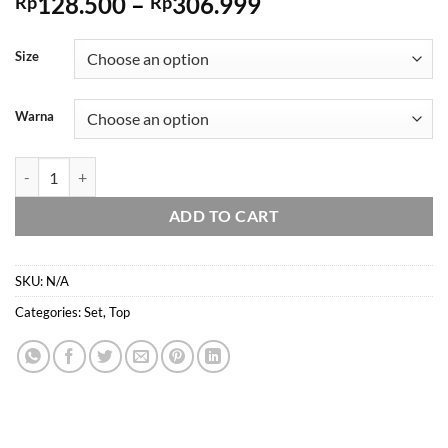
Price
128.500
–
306.999
Rp
Rp
range:
Rp128.500
Size
through
Rp306.999
Warna
Domscorner - Gyeong top dan set Celana - atasan formal office look - 
ADD TO CART
SKU:
N/A
Categories:
Set
,
Top