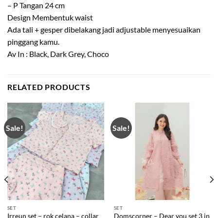
– P Tangan 24 cm
Design Membentuk waist
Ada tali + gesper dibelakang jadi adjustable menyesuaikan
pinggang kamu.
Av In : Black, Dark Grey, Choco
RELATED PRODUCTS
Sale!
Sale!
SET
SET
Irreun set – rok celana – collar
Domscorner – Dear you set 3 in