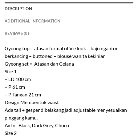
DESCRIPTION
ADDITIONAL INFORMATION
REVIEWS (0)
Gyeong top – atasan formal office look – baju ngantor
berkancing – buttoned – blouse wanita kekinian
Gyeong set = Atasan dan Celana
Size 1
– LD 100 cm
– P 61 cm
– P Tangan 21 cm
Design Membentuk waist
Ada tali + gesper dibelakang jadi adjustable menyesuaikan
pinggang kamu.
Av In : Black, Dark Grey, Choco
Size 2